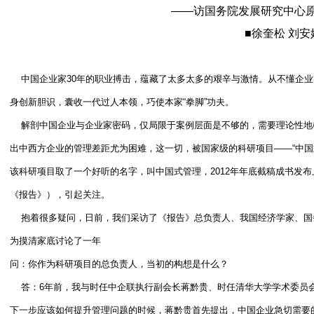
——访国务院发展研究中心
■徐奎松 刘安
中国企业家30年的职业搏击，蕴藏了太多太多的艰辛与激情。从不懂企
身创新胆识，囊收一代过人本领，巧使本家“拳脚”功夫。
解剖中国企业与企业家密码，仅局限于案例层面是不够的，需要理论性地
出中西方企业的管理差距尤为困难，这一切，被国家级的科研项目——“中国
该科研项目取了一个好听的名字，叫中国式管理，2012年年底截稿成书发
《报告》），引起关注。
抱着很多疑问，日前，我们采访了《报告》总负责人、我国经济学家、国
为摸清家底讨论了一年
问：你作为科研项目的总负责人，当初的构想是什么？
答：6年前，我与时任中企联执行副会长蒋黔贵、时任清华大学学术委员
下一步应该如何提升管理问题的时候，蒋黔贵首先提出，中国企业急切需要