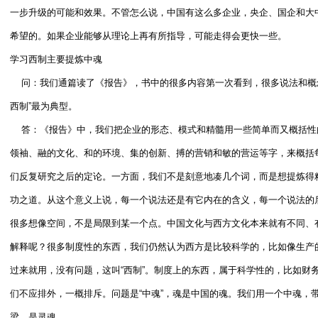
一步升级的可能和效果。不管怎么说，中国有这么多企业，央企、国企和大
希望的。如果企业能够从理论上再有所指导，可能走得会更快一些。
学习西制主要提炼中魂
问：我们通篇读了《报告》，书中的很多内容第一次看到，很多说法和概念
西制”最为典型。
答：《报告》中，我们把企业的形态、模式和精髓用一些简单而又概括性
领袖、融的文化、和的环境、集的创新、搏的营销和敏的营运等字，来概括
们反复研究之后的定论。一方面，我们不是刻意地凑几个词，而是想提炼得
功之道。从这个意义上说，每一个说法还是有它内在的含义，每一个说法的
很多想像空间，不是局限到某一个点。中国文化与西方文化本来就有不同、有
解释呢？很多制度性的东西，我们仍然认为西方是比较科学的，比如像生产
过来就用，没有问题，这叫“西制”。制度上的东西，属于科学性的，比如财
们不应排外，一概排斥。问题是“中魂”，魂是中国的魂。我们用一个中魂，
梁，是灵魂。