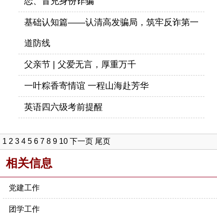
恋、冒充身份诈骗
基础认知篇——认清高发骗局，筑牢反诈第一
道防线
父亲节 | 父爱无言，厚重万千
一叶粽香寄情谊 一程山海赴芳华
英语四六级考前提醒
1
2
3
4
5
6
7
8
9
10
下一页
尾页
相关信息
党建工作
团学工作